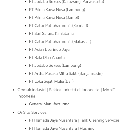
PT Jodabo Sukses (Karawang-Purwakarta)
PT Prima Karya Nusa (Lampung)
PT Prima Karya Nusa (Jambi)
PT Catur Putraharmonis (Kendari)
PT Sari Sarana Kimiatama
PT Catur Putraharmonis (Makassar)
PT Asian Bearindo Jaya
PT Raia Dian Ananta
PT Jodabo Sukses (Lampung)
PT Artha Pusaka Mitra Sakti (Banjarmasin)
PT Loka Sejati Mulia (Bali)
Gemuk industri | Sektor Industri di Indonesia | Mobil™
Indonesia
General Manufacturing
OnSite Services
PT.Hamada Jaya Nusantara | Tank Cleaning Services
PT.Hamada Jaya Nusantara | Flushing