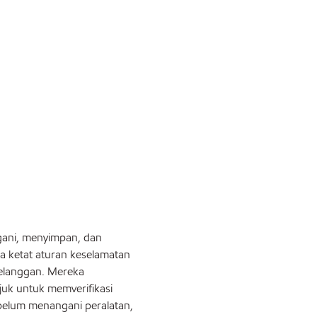
gani, menyimpan, dan
 ketat aturan keselamatan
pelanggan. Mereka
juk untuk memverifikasi
ebelum menangani peralatan,