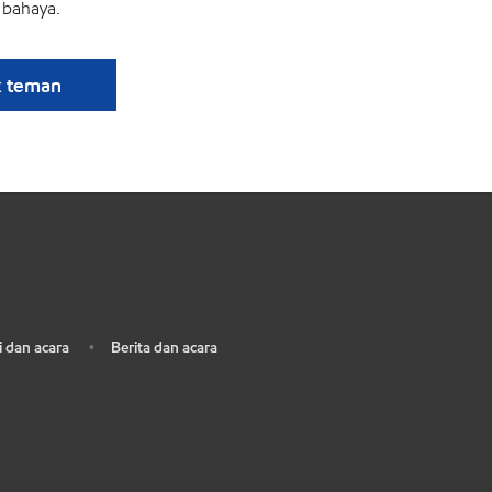
bahaya.
k teman
 dan acara
Berita dan acara
•