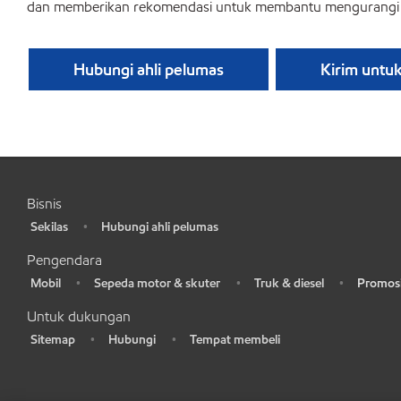
dan memberikan rekomendasi untuk membantu mengurangi 
Hubungi ahli pelumas
Kirim untu
Bisnis
Sekilas
Hubungi ahli pelumas
•
•
Pengendara
Mobil
Sepeda motor & skuter
Truk & diesel
Promosi
•
•
•
•
Untuk dukungan
Sitemap
Hubungi
Tempat membeli
•
•
•