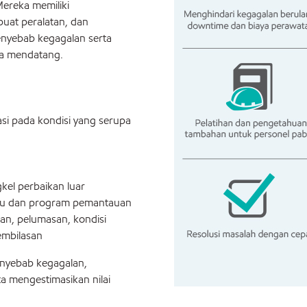
Mereka memiliki
uat peralatan, dan
enyebab kegagalan serta
sa mendatang.
i pada kondisi yang serupa
el perbaikan luar
tu dan program pemantauan
n, pelumasan, kondisi
embilasan
enyebab kegagalan,
 mengestimasikan nilai