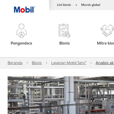
Lini bisnis
Merek global
•
Pengendara
Bisnis
Mitra bis
Beranda
Bisnis
Layanan Mobil Serv℠
Analisis a