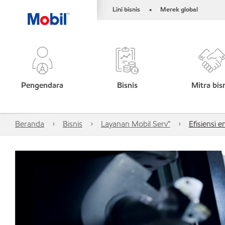
Lini bisnis
Merek global
•
Pengendara
Bisnis
Mitra bis
Beranda
Bisnis
Layanan Mobil Serv℠
Efisiensi e