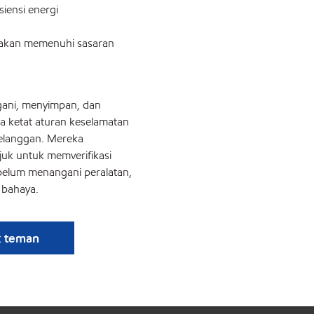
iensi energi
 akan memenuhi sasaran
gani, menyimpan, dan
 ketat aturan keselamatan
pelanggan. Mereka
juk untuk memverifikasi
ebelum menangani peralatan,
bahaya.
k teman