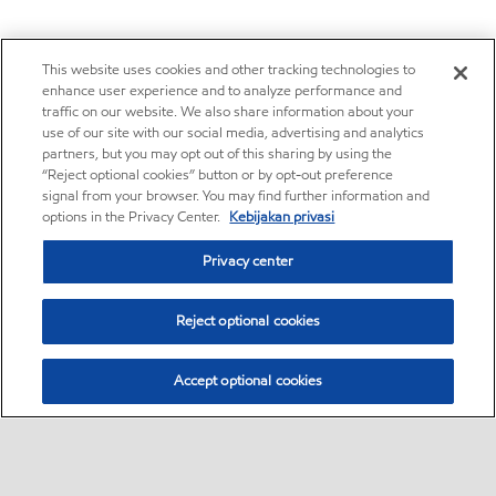
This website uses cookies and other tracking technologies to
enhance user experience and to analyze performance and
traffic on our website. We also share information about your
use of our site with our social media, advertising and analytics
partners, but you may opt out of this sharing by using the
“Reject optional cookies” button or by opt-out preference
signal from your browser. You may find further information and
options in the Privacy Center.
Kebijakan privasi
Privacy center
Reject optional cookies
Accept optional cookies