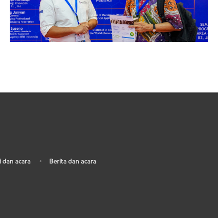
 dan acara
Berita dan acara
•