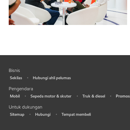
Bisnis
Sekilas
Hubungi ahli pelumas
•
•
Pengendara
Mobil
Sepeda motor & skuter
Truk & diesel
Promosi
•
•
•
•
Untuk dukungan
Sitemap
Hubungi
Tempat membeli
•
•
•