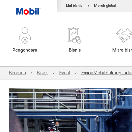
Lini bisnis
Merek global
•
Pengendara
Bisnis
Mitra bis
Beranda
Bisnis
Event
ExxonMobil dukung indust