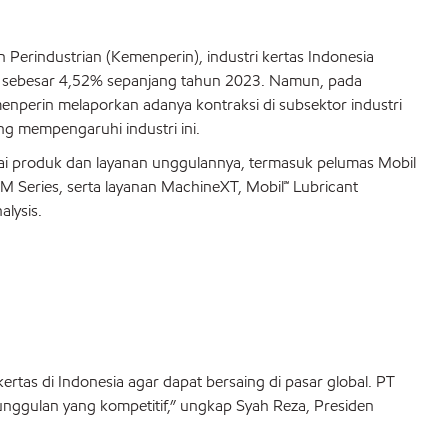
 Perindustrian (Kemenperin), industri kertas Indonesia
f sebesar 4,52% sepanjang tahun 2023. Namun, pada
nperin melaporkan adanya kontraksi di subsektor industri
ng mempengaruhi industri ini.
i produk dan layanan unggulannya, termasuk pelumas Mobil
M Series, serta layanan MachineXT, Mobil℠ Lubricant
alysis.
ertas di Indonesia agar dapat bersaing di pasar global. PT
unggulan yang kompetitif,” ungkap Syah Reza, Presiden