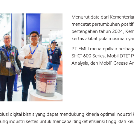
Menurut data dari Kementerian
mencatat pertumbuhan positi
pertengahan tahun 2024, Keme
kertas akibat pola musiman ya
PT EMLI menampilkan berbaga
SHC™ 600 Series, Mobil DTE™ P
Analysis, dan Mobil℠ Grease An
usi digital bisnis yang dapat mendukung kinerja optimal industri k
g industri kertas untuk mencapai tingkat efisiensi tinggi dan ke