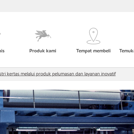
nis
Produk kami
Tempat membeli
Temuka
ri kertas melalui produk pelumasan dan layanan inovatif