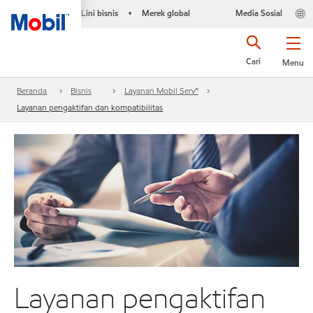
Lini bisnis
Merek global
Media Sosial
•
Cari
Menu
Beranda
Bisnis
Layanan Mobil Serv℠
Layanan pengaktifan dan kompatibilitas
Layanan pengaktifan