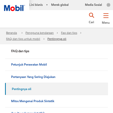
Lini bisnis
Merek global
Media Sosial
•
Cari
Menu
Beranda
Pengguna kendaraan
Faq dan tips
FAQ dan tips untuk mobil
Pentingnya oli
FAQ dan tips
Petunjuk Perawatan Mobil
Pertanyaan Yang Sering Diajukan
Pentingnya oli
Mitos Mengenai Produk Sintetik