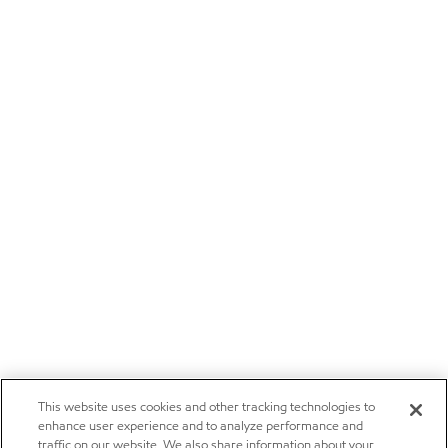
This website uses cookies and other tracking technologies to
enhance user experience and to analyze performance and
traffic on our website. We also share information about your