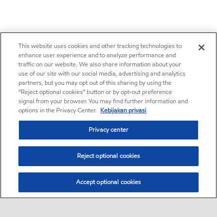
This website uses cookies and other tracking technologies to
enhance user experience and to analyze performance and
traffic on our website. We also share information about your
use of our site with our social media, advertising and analytics
partners, but you may opt out of this sharing by using the
“Reject optional cookies” button or by opt-out preference
signal from your browser. You may find further information and
options in the Privacy Center.
Kebijakan privasi
Privacy center
Reject optional cookies
Accept optional cookies