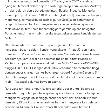
utility vehicles untuk berkompetisi di Transsyberia 2007 - salah satu
ajang reli terberat dalam sejarah olah raga balap. Dimulai dari Moskow,
tim dari seluruh dunia beradu melintasi Siberia hingga ke Mongolia,
menempuh jarak sejauh 7.100 kilometer (4.412 mil) dengan medan yang
menantang, termasuk bukit pasir di gurun Gobi, jalan berlumpur di
tengah hutan dan bahkan menyeberangi sungai. Rute yang sangat
melelahkan ini tentu saja menantang para pembalap dan navigator
Porsche, tetapi mesin mobil mereka tetap bekerja tanpa kendala dengan
Mobil 1™.
“Reli Transsyberia adalah suatu ujian sejati untuk kemampuan
kendaraan bekerja dalam kondisi yang ekstrem,” kata Jürgen Kern,
manajer tim Porsche Cayenne Transsyberia.“Seperti yang kami lakukan
sebelumnya, kami beralih ke pelumas mesin full sintetik Mobil 1.”
Rentang temperatur operasional pelumas Mobil 1™ antara -45C (-49F)
hingga +200C (392F) sangat ideal untuk kendaraan berperforma tinggi,
dengan super charger dan turbo charger seperti Porsche Cayenne S.
Dan sebenarnya, model Porshce terkini telah dilengkapi dengan pelumas
Mobil 1™ sebagai pelumas bawaan pabrik.
Rute yang tak kenal ampun itu terasa terlalu berat untuk beberapa
pembalap. Sejumlah pembalap pesaing Porsche (serta mobil balapnya)
mengalami kegagalan sehingga harus berhenti dari balapan. Namun
demikian, 25 tim Porsche seluruhnya berhasil menyelesaikan balapan
sepanjang 14 hari ini. Bahkan 7 dari 10 pembalap yang berhasil