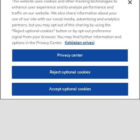
This website uses cookies and other tracking technologies to
enhance user experience and to analyze performance and
traffic on our website. We also share information about your
use of our site with our social media, advertising and analytics
partners, but you may opt out of this sharing by using the
“Reject optional cookies” button or by opt-out preference
signal from your browser. You may find further information and
options in the Privacy Center.
Kebijakan privasi
Privacy center
Reject optional cookies
Accept optional cookies