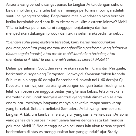
Arizona yang bersuhu sangat panas ke Lingkar Arktik dengan suhu di
bawah nol derajat, ia tahu bahwa menjaga performa mobilnya adalah
suatu hal yang terpenting. Bagaimana mesin kendaraan akan bereaksi
ketika berpindah dari satu iklim ekstrem ke iklim ekstrem lainnya? Mobil
1™ tahu bahwa pelumas kami sanggup menjalaninya dan kami
menyediakan dukungan produk dan teknis selama ekspedisi tersebut.
“Dengan suhu yang ekstrem tersebut, kami harus menggunakan
pelumas premium yang mampu menghasilkan performa yang istimewa
dalam segala kondisi, atau mesin mobil kami akan terbakar, atau
membeku di Arktik.” Ia pun memilih pelumas sintetik Mobil 1™.
Dalam perjalanan, Scott dan rekan-rekan satu tim, Chris dan Pasquale,
berkemah di sepanjang Dempster Highway di Kawasan Yukon Kanada.
Suhu turun hingga 40 derajat Fahrenheit di bawah nol (-40 derajat C).
Keesokan harinya, semua orang terbangun dengan badan kedinginan,
lelah dan beberapa anggota badan yang terasa kebas, tetapi ketika ia
memutar kunci untuk menyalakan truk -yang telah dimatikan selama
enam jam- mesinnya langsung menyala seketika, tanpa suara katup
yang tercekat. Setelah melintasi Samudera Arktik yang membeku ke
Lingkar Arktik, tim kembali melalui jalur yang sama ke kawasan Arizona
yang panas dan berpasir - semuanya hanya dengan satu kali mengisi
pelumas Mobil 1™. “Ide menggunakan pelumas lain akan terasa seperti
berkendara di atas es menggunakan ban yang gundul,” ujar Brady.