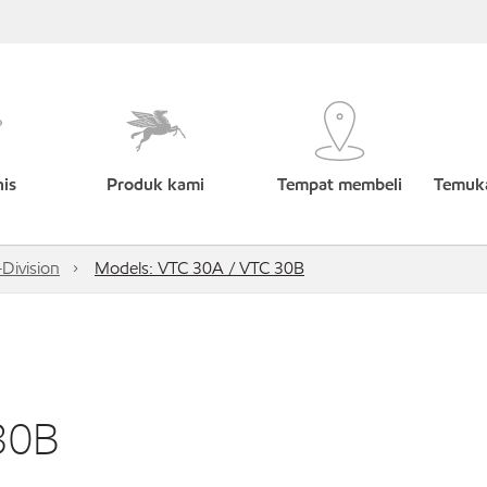
nis
Produk kami
Tempat membeli
Temuka
Division
Models: VTC 30A / VTC 30B
30B