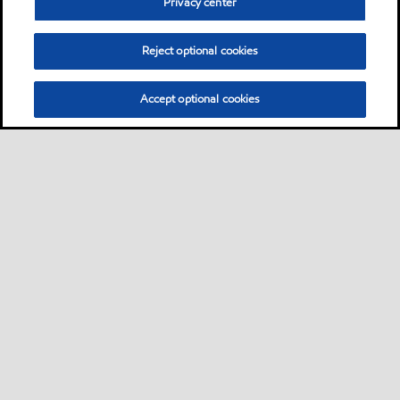
Privacy center
Reject optional cookies
Accept optional cookies
Bisnis
Sekilas
Hubungi ahli pelumas
•
•
Pengendara