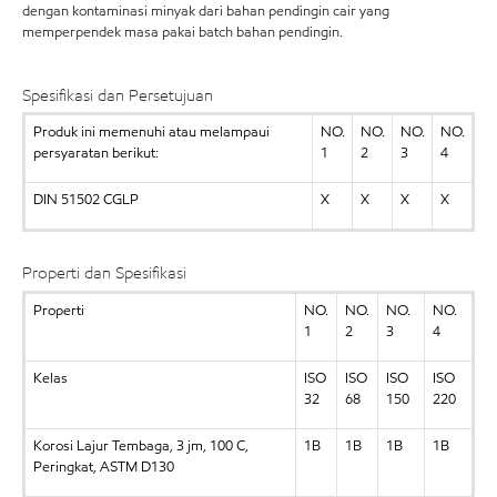
dengan kontaminasi minyak dari bahan pendingin cair yang
memperpendek masa pakai batch bahan pendingin.
Spesifikasi dan Persetujuan
Produk ini memenuhi atau melampaui
NO.
NO.
NO.
NO.
persyaratan berikut:
1
2
3
4
DIN 51502 CGLP
X
X
X
X
Properti dan Spesifikasi
Properti
NO.
NO.
NO.
NO.
1
2
3
4
Kelas
ISO
ISO
ISO
ISO
32
68
150
220
Korosi Lajur Tembaga, 3 jm, 100 C,
1B
1B
1B
1B
Peringkat, ASTM D130