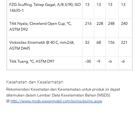
FZG Scuffing, Tahap Gagal, A/8.3/90, ISO
13
13
13
13
14635-1
Titik Nyala, Cleveland Open Cup, °C,
216
228
248
240
ASTM D92
Viskositas Kinematik @ 40 C, mm2/dt,
32
68
156
221
ASTM D445
Titik Tuang, °C, ASTM D97
-30
-9
-6
-6
Kesehatan dan Keselamatan
Rekomendasi Kesehatan dan Keselamatan untuk produk ini dapat
ditemukan dalam Lembar Data Keselamatan Bahan (MSDS)
@
http://www.msds.exxonmobil.com/psims/psims.aspx