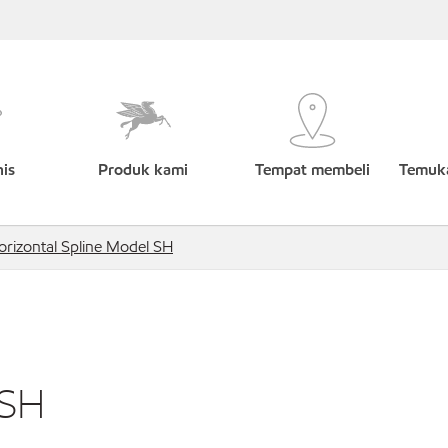
nis
Produk kami
Tempat membeli
Temuka
orizontal Spline Model SH
 SH