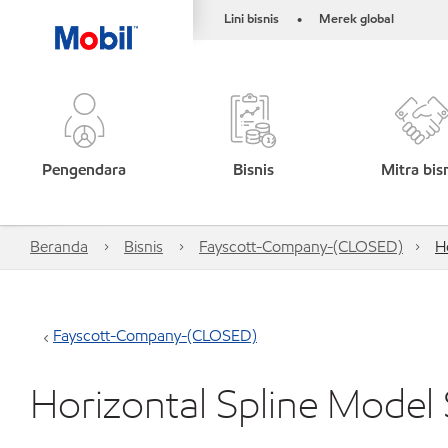
Lini bisnis
Merek global
•
Pengendara
Bisnis
Mitra bis
Beranda
Bisnis
Fayscott-Company-(CLOSED)
H
Fayscott-Company-(CLOSED)
Horizontal Spline Model