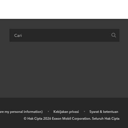
hare my personal information)
•
Kebijakan privasi
•
Syarat & ketentuan
© Hak Cipta
2026
Exxon Mobil Corporation. Seluruh Hak Cipta