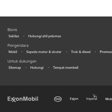
Bisnis
Sekilas
Hubungi ahli pelumas
•
•
Pengendara
Mobil
Sepeda motor & skuter
Truk & diesel
Promosi
•
•
•
•
Untuk dukungan
Sitemap
Hubungi
Tempat membeli
•
•
•