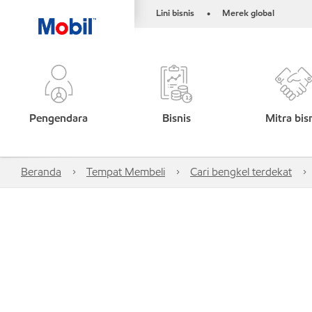
Lini bisnis
Merek global
•
Pengendara
Bisnis
Mitra bis
Beranda
Tempat Membeli
Cari bengkel terdekat