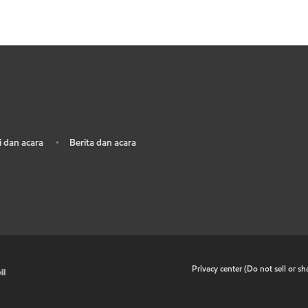
 dan acara
Berita dan acara
•
•
Privacy center (Do not sell or s