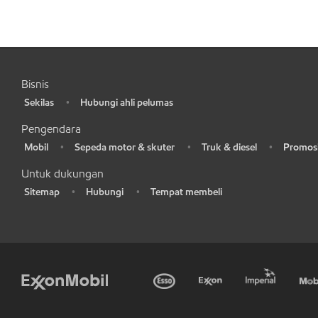
Bisnis
Sekilas
Hubungi ahli pelumas
•
•
Pengendara
Mobil
Sepeda motor & skuter
Truk & diesel
Promosi
•
•
•
•
Untuk dukungan
Sitemap
Hubungi
Tempat membeli
•
•
•