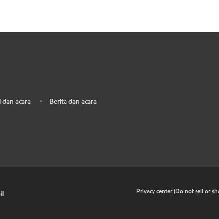
 dan acara
Berita dan acara
•
•
Privacy center (Do not sell or s