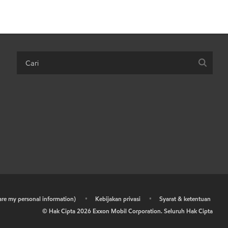
hare my personal information)
•
Kebijakan privasi
•
Syarat & ketentuan
© Hak Cipta
2026
Exxon Mobil Corporation. Seluruh Hak Cipta