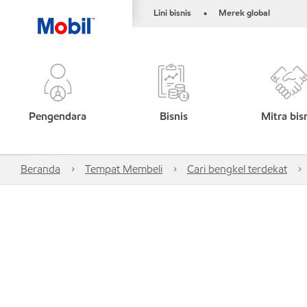
Lini bisnis
Merek global
•
Pengendara
Bisnis
Mitra bis
Beranda
Tempat Membeli
Cari bengkel terdekat