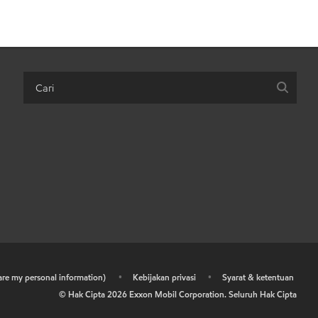
hare my personal information)
•
Kebijakan privasi
•
Syarat & ketentuan
© Hak Cipta
2026
Exxon Mobil Corporation. Seluruh Hak Cipta