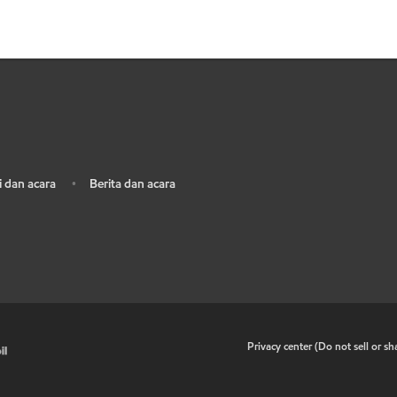
 dan acara
Berita dan acara
•
•
Privacy center (Do not sell or s