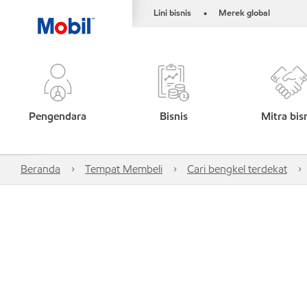
Lini bisnis
Merek global
•
Pengendara
Bisnis
Mitra bis
Beranda
Tempat Membeli
Cari bengkel terdekat