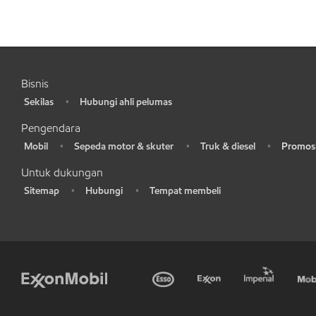
Bisnis
Sekilas
Hubungi ahli pelumas
•
•
Pengendara
Mobil
Sepeda motor & skuter
Truk & diesel
Promosi
•
•
•
•
Untuk dukungan
Sitemap
Hubungi
Tempat membeli
•
•
•