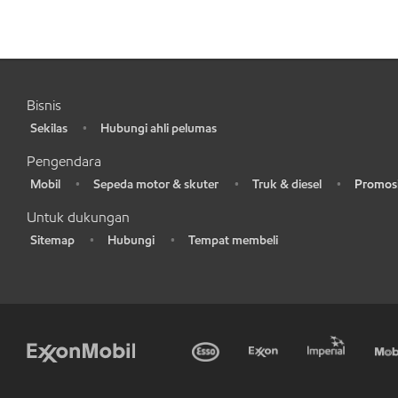
Bisnis
Sekilas
Hubungi ahli pelumas
•
•
Pengendara
Mobil
Sepeda motor & skuter
Truk & diesel
Promosi
•
•
•
•
Untuk dukungan
Sitemap
Hubungi
Tempat membeli
•
•
•