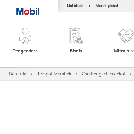
Lini bisnis
Merek global
•
Pengendara
Bisnis
Mitra bis
Beranda
Tempat Membeli
Cari bengkel terdekat