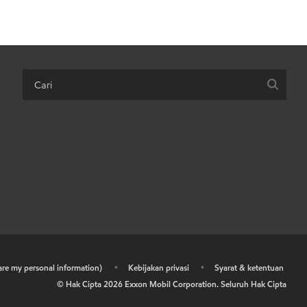
hare my personal information)
•
Kebijakan privasi
•
Syarat & ketentuan
© Hak Cipta
2026
Exxon Mobil Corporation. Seluruh Hak Cipta