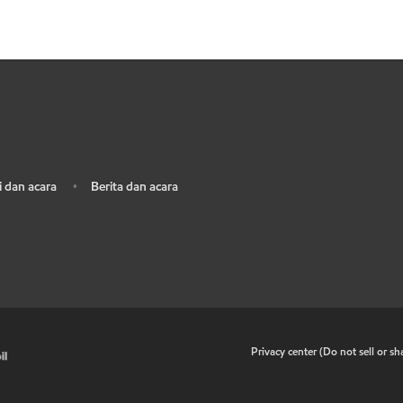
 dan acara
Berita dan acara
•
•
Privacy center (Do not sell or s