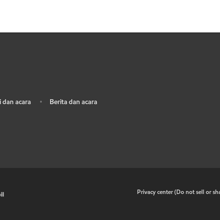
 dan acara
Berita dan acara
•
•
Privacy center (Do not sell or s