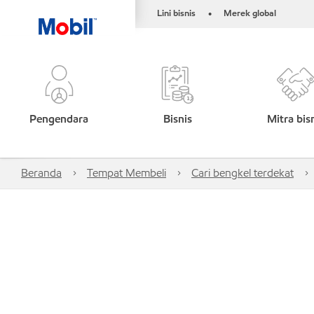
Lini bisnis
Merek global
•
Pengendara
Bisnis
Mitra bis
Beranda
Tempat Membeli
Cari bengkel terdekat