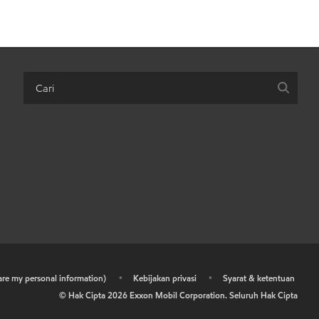
hare my personal information)
•
Kebijakan privasi
•
Syarat & ketentuan
© Hak Cipta
2026
Exxon Mobil Corporation. Seluruh Hak Cipta