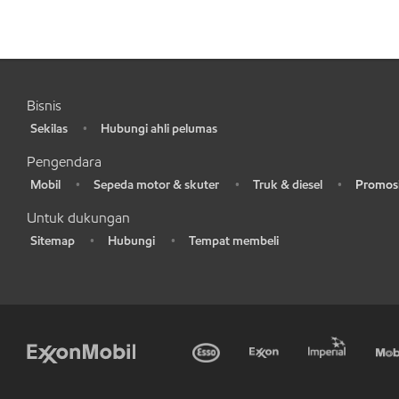
Bisnis
Sekilas
Hubungi ahli pelumas
•
•
Pengendara
Mobil
Sepeda motor & skuter
Truk & diesel
Promosi
•
•
•
•
Untuk dukungan
Sitemap
Hubungi
Tempat membeli
•
•
•