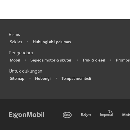
Bisnis
Sekilas
Hubungi ahli pelumas
•
•
Pengendara
Mobil
Sepeda motor & skuter
Truk & diesel
Promosi
•
•
•
•
Untuk dukungan
Sitemap
Hubungi
Tempat membeli
•
•
•