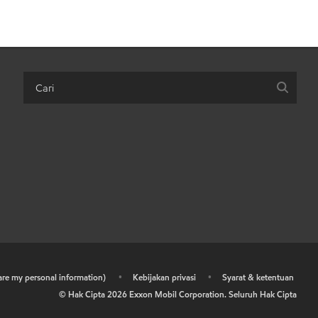
hare my personal information)
•
Kebijakan privasi
•
Syarat & ketentuan
© Hak Cipta
2026
Exxon Mobil Corporation. Seluruh Hak Cipta