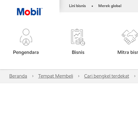
Lini bisnis
Merek global
•
Pengendara
Bisnis
Mitra bis
Beranda
Tempat Membeli
Cari bengkel terdekat