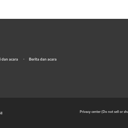
 dan acara
Berita dan acara
•
•
Privacy center (Do not sell or s