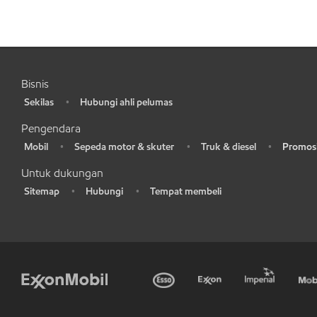
Bisnis
Sekilas
Hubungi ahli pelumas
•
•
Pengendara
Mobil
Sepeda motor & skuter
Truk & diesel
Promosi
•
•
•
•
Untuk dukungan
Sitemap
Hubungi
Tempat membeli
•
•
•