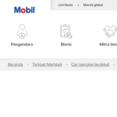
Lini bisnis
Merek global
•
Pengendara
Bisnis
Mitra bis
Beranda
Tempat Membeli
Cari bengkel terdekat