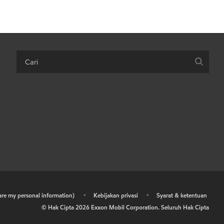
hare my personal information)
•
Kebijakan privasi
•
Syarat & ketentuan
© Hak Cipta
2026
Exxon Mobil Corporation. Seluruh Hak Cipta