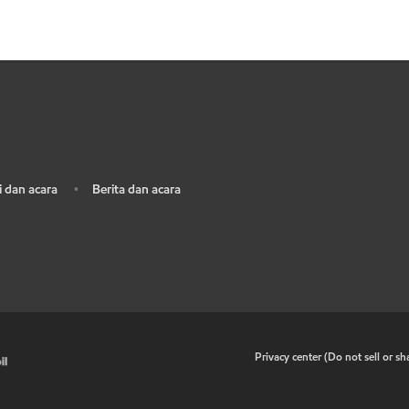
 dan acara
Berita dan acara
•
•
Privacy center (Do not sell or s