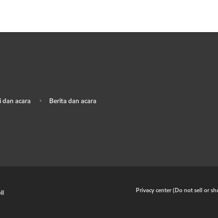
 dan acara
Berita dan acara
•
•
Privacy center (Do not sell or s