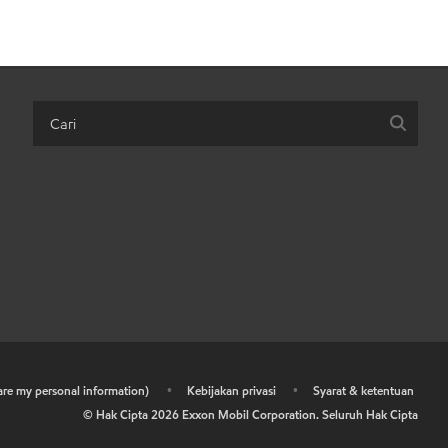
hare my personal information)
•
Kebijakan privasi
•
Syarat & ketentuan
© Hak Cipta
2026
Exxon Mobil Corporation. Seluruh Hak Cipta