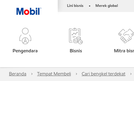
Lini bisnis
Merek global
•
Pengendara
Bisnis
Mitra bis
Beranda
Tempat Membeli
Cari bengkel terdekat