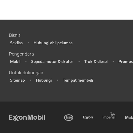
Bisnis
Sekilas
Hubungi ahli pelumas
•
•
Pengendara
Mobil
Sepeda motor & skuter
Truk & diesel
Promosi
•
•
•
•
Untuk dukungan
Sitemap
Hubungi
Tempat membeli
•
•
•