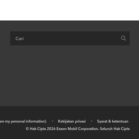
hare my personal information)
•
Kebijakan privasi
•
Syarat & ketentuan
© Hak Cipta
2026
Exxon Mobil Corporation. Seluruh Hak Cipta