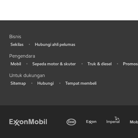
Bisnis
Sekilas
Hubungi ahli pelumas
•
•
Pengendara
Mobil
Sepeda motor & skuter
Truk & diesel
Promosi
•
•
•
•
Untuk dukungan
Sitemap
Hubungi
Tempat membeli
•
•
•