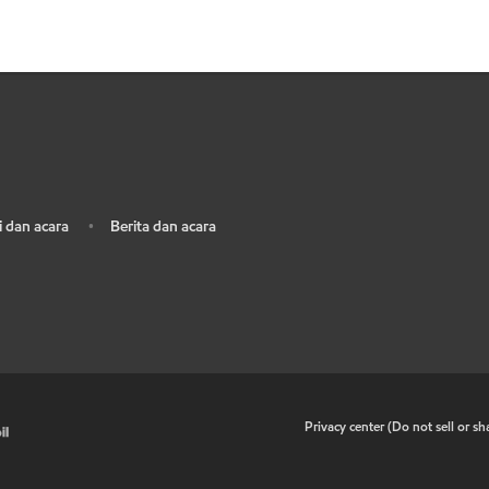
 dan acara
Berita dan acara
•
•
Privacy center (Do not sell or s