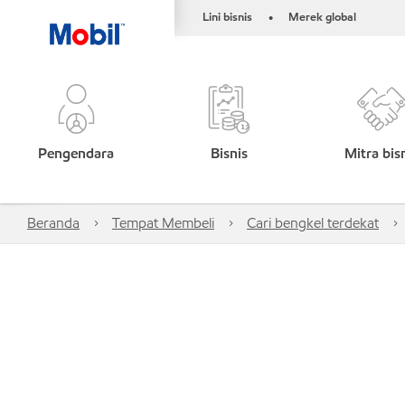
Lini bisnis
Merek global
•
Pengendara
Bisnis
Mitra bis
Beranda
Tempat Membeli
Cari bengkel terdekat