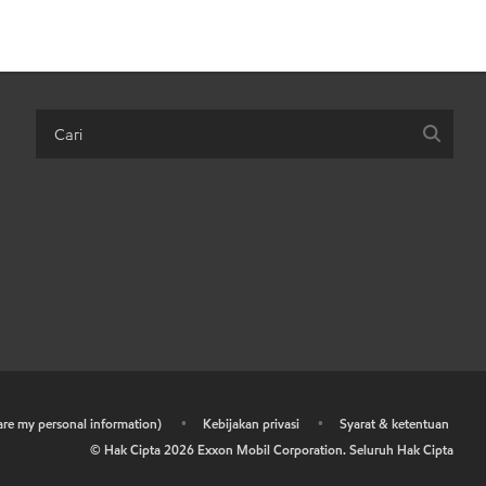
hare my personal information)
•
Kebijakan privasi
•
Syarat & ketentuan
© Hak Cipta
2026
Exxon Mobil Corporation. Seluruh Hak Cipta