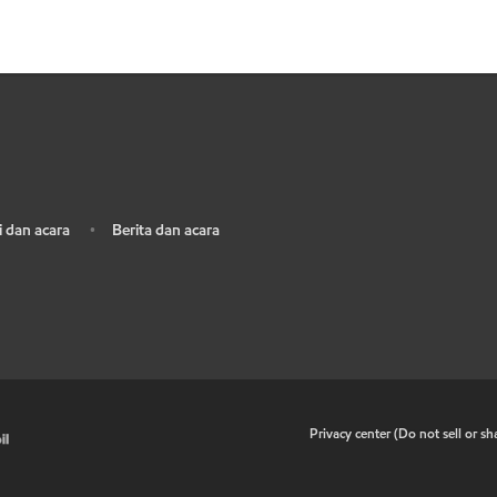
 dan acara
Berita dan acara
•
•
Privacy center (Do not sell or s