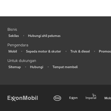
Bisnis
Sekilas
Hubungi ahli pelumas
•
•
Pengendara
Mobil
Sepeda motor & skuter
Truk & diesel
Promosi
•
•
•
•
Untuk dukungan
Sitemap
Hubungi
Tempat membeli
•
•
•