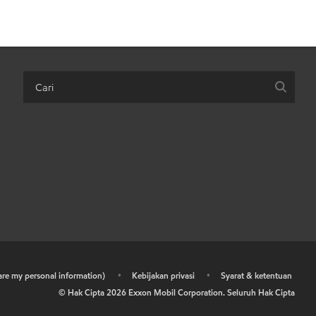
hare my personal information)
•
Kebijakan privasi
•
Syarat & ketentuan
© Hak Cipta
2026
Exxon Mobil Corporation. Seluruh Hak Cipta