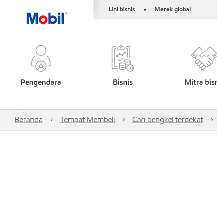
Lini bisnis
Merek global
•
Pengendara
Bisnis
Mitra bis
Beranda
Tempat Membeli
Cari bengkel terdekat