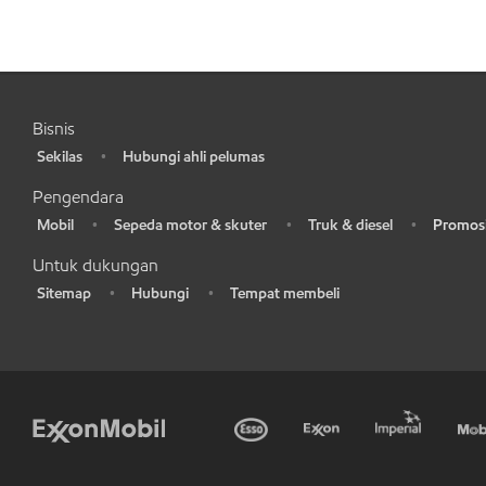
Bisnis
Sekilas
Hubungi ahli pelumas
•
•
Pengendara
Mobil
Sepeda motor & skuter
Truk & diesel
Promosi
•
•
•
•
Untuk dukungan
Sitemap
Hubungi
Tempat membeli
•
•
•