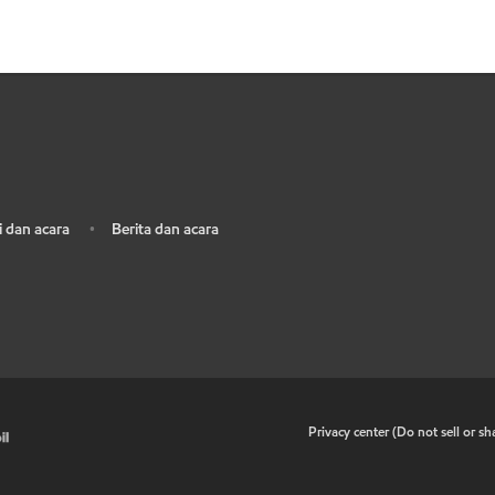
 dan acara
Berita dan acara
•
•
Privacy center (Do not sell or s