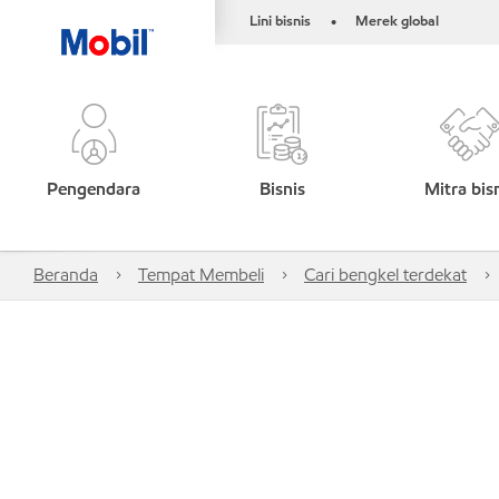
Lini bisnis
Merek global
•
Pengendara
Bisnis
Mitra bis
Beranda
Tempat Membeli
Cari bengkel terdekat