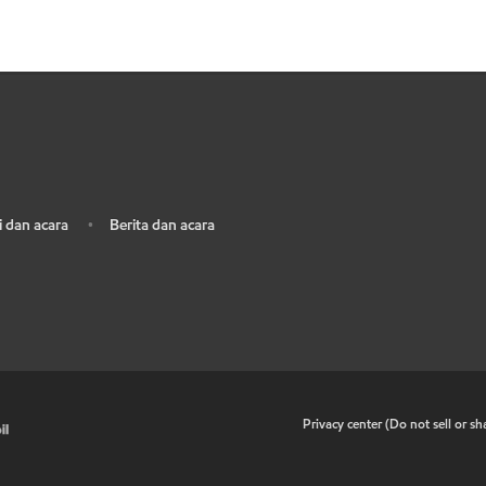
 dan acara
Berita dan acara
•
•
Privacy center (Do not sell or s