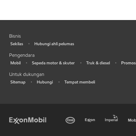
Bisnis
Sekilas
Hubungi ahli pelumas
•
•
Pengendara
Mobil
Sepeda motor & skuter
Truk & diesel
Promosi
•
•
•
•
Untuk dukungan
Sitemap
Hubungi
Tempat membeli
•
•
•