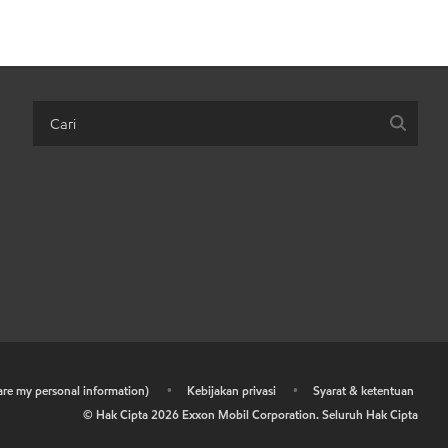
hare my personal information)
•
Kebijakan privasi
•
Syarat & ketentuan
© Hak Cipta
2026
Exxon Mobil Corporation. Seluruh Hak Cipta