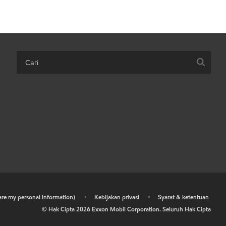
hare my personal information)
•
Kebijakan privasi
•
Syarat & ketentuan
© Hak Cipta
2026
Exxon Mobil Corporation. Seluruh Hak Cipta