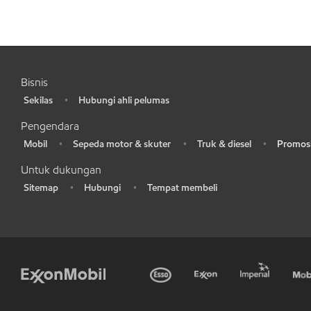
Bisnis
Sekilas
Hubungi ahli pelumas
•
•
Pengendara
Mobil
Sepeda motor & skuter
Truk & diesel
Promosi
•
•
•
•
Untuk dukungan
Sitemap
Hubungi
Tempat membeli
•
•
•