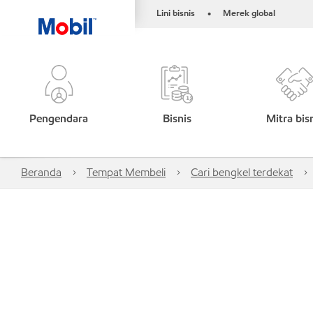
Lini bisnis
Merek global
•
Pengendara
Bisnis
Mitra bis
Beranda
Tempat Membeli
Cari bengkel terdekat