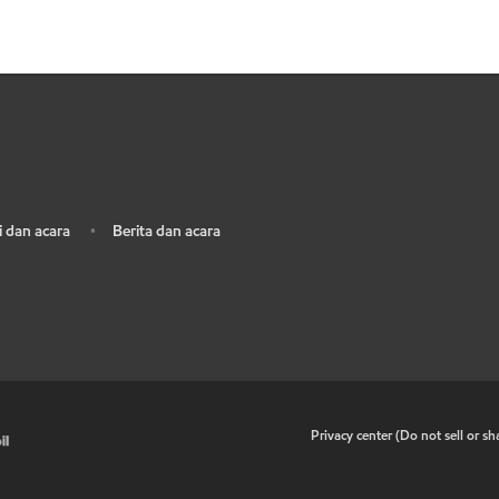
 dan acara
Berita dan acara
•
•
Privacy center (Do not sell or s