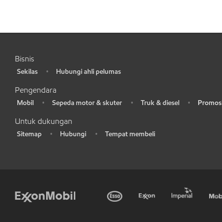
Bisnis
Sekilas
Hubungi ahli pelumas
•
•
Pengendara
Mobil
Sepeda motor & skuter
Truk & diesel
Promosi
•
•
•
•
Untuk dukungan
Sitemap
Hubungi
Tempat membeli
•
•
•