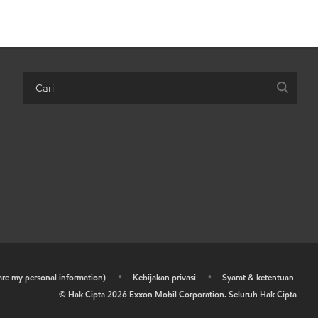
hare my personal information)
•
Kebijakan privasi
•
Syarat & ketentuan
© Hak Cipta
2026
Exxon Mobil Corporation. Seluruh Hak Cipta