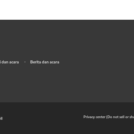
 dan acara
Berita dan acara
•
•
Privacy center (Do not sell or s