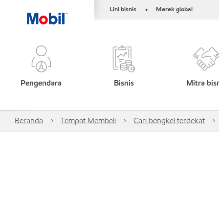
Lini bisnis
Merek global
•
Pengendara
Bisnis
Mitra bis
Beranda
Tempat Membeli
Cari bengkel terdekat