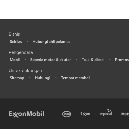
Bisnis
Sekilas
Hubungi ahli pelumas
•
•
Pengendara
Mobil
Sepeda motor & skuter
Truk & diesel
Promosi
•
•
•
•
Untuk dukungan
Sitemap
Hubungi
Tempat membeli
•
•
•