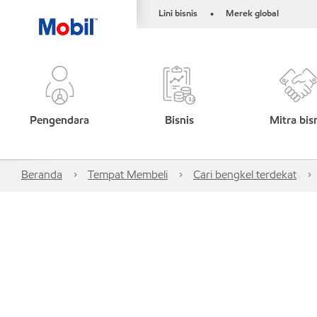
Lini bisnis
Merek global
•
Pengendara
Bisnis
Mitra bis
Beranda
Tempat Membeli
Cari bengkel terdekat