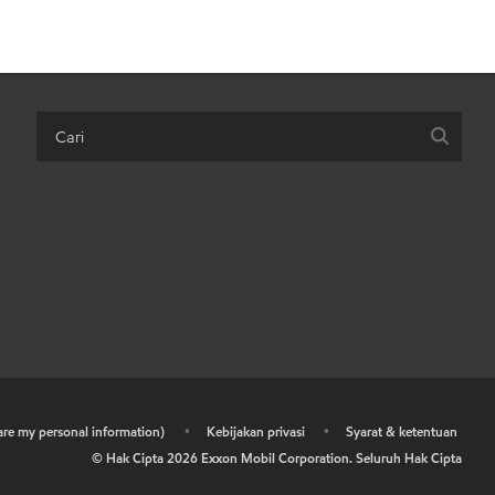
hare my personal information)
•
Kebijakan privasi
•
Syarat & ketentuan
© Hak Cipta
2026
Exxon Mobil Corporation. Seluruh Hak Cipta