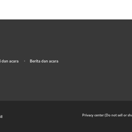
 dan acara
Berita dan acara
•
•
Privacy center (Do not sell or s