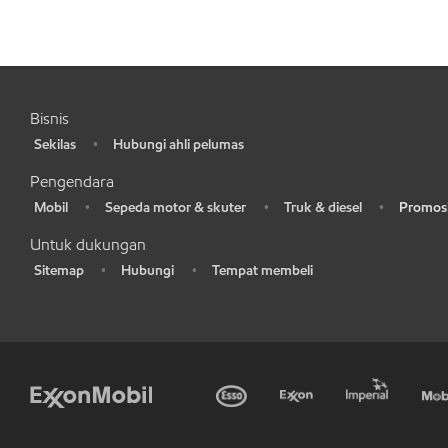
Bisnis
Sekilas
Hubungi ahli pelumas
•
•
Pengendara
Mobil
Sepeda motor & skuter
Truk & diesel
Promosi
•
•
•
•
Untuk dukungan
Sitemap
Hubungi
Tempat membeli
•
•
•