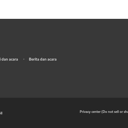
 dan acara
Berita dan acara
•
•
Privacy center (Do not sell or s