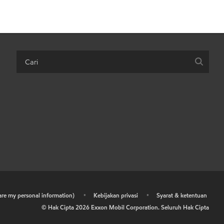
hare my personal information)
•
Kebijakan privasi
•
Syarat & ketentuan
© Hak Cipta
2026
Exxon Mobil Corporation. Seluruh Hak Cipta