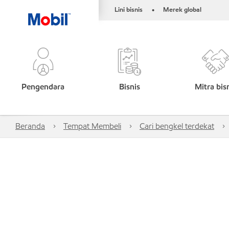
Lini bisnis
Merek global
•
Pengendara
Bisnis
Mitra bis
Beranda
Tempat Membeli
Cari bengkel terdekat