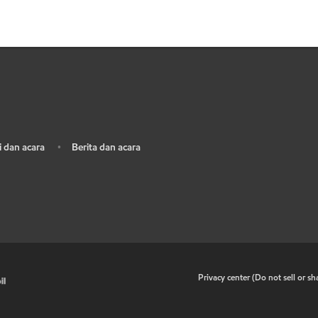
 dan acara
Berita dan acara
•
•
Privacy center (Do not sell or s