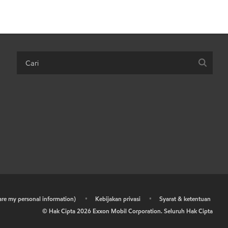
hare my personal information)
•
Kebijakan privasi
•
Syarat & ketentuan
© Hak Cipta
2026
Exxon Mobil Corporation. Seluruh Hak Cipta