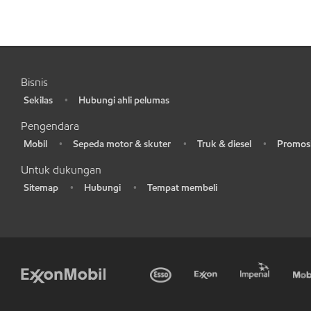
Bisnis
Sekilas
Hubungi ahli pelumas
•
•
Pengendara
Mobil
Sepeda motor & skuter
Truk & diesel
Promosi
•
•
•
•
Untuk dukungan
Sitemap
Hubungi
Tempat membeli
•
•
•