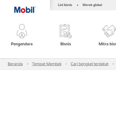
Lini bisnis
Merek global
•
Pengendara
Bisnis
Mitra bis
Beranda
Tempat Membeli
Cari bengkel terdekat