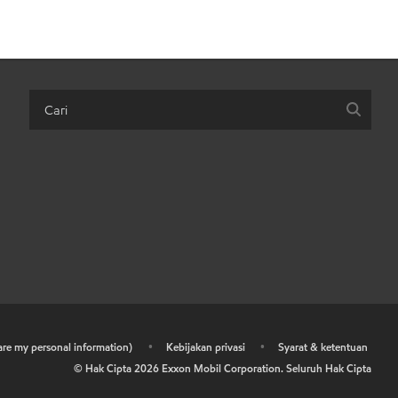
hare my personal information)
•
Kebijakan privasi
•
Syarat & ketentuan
© Hak Cipta
2026
Exxon Mobil Corporation. Seluruh Hak Cipta