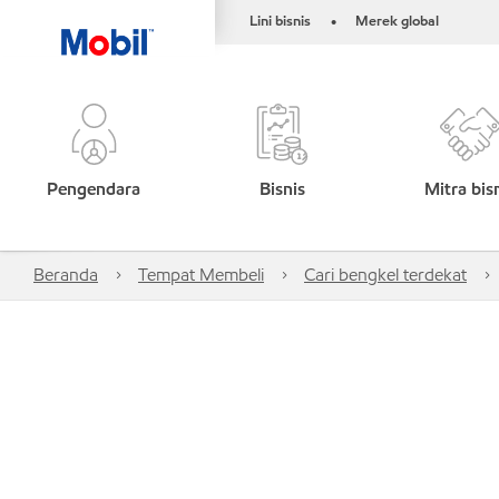
Lini bisnis
Merek global
•
Pengendara
Bisnis
Mitra bis
Beranda
Tempat Membeli
Cari bengkel terdekat