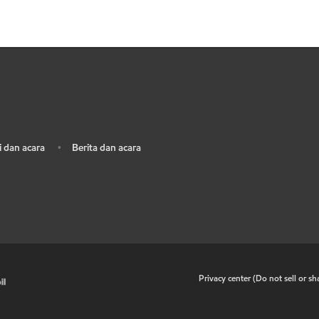
 dan acara
Berita dan acara
•
•
Privacy center (Do not sell or s