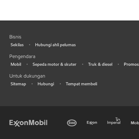
Bisnis
Sekilas
Hubungi ahli pelumas
•
•
Pengendara
Mobil
Sepeda motor & skuter
Truk & diesel
Promosi
•
•
•
•
Untuk dukungan
Sitemap
Hubungi
Tempat membeli
•
•
•