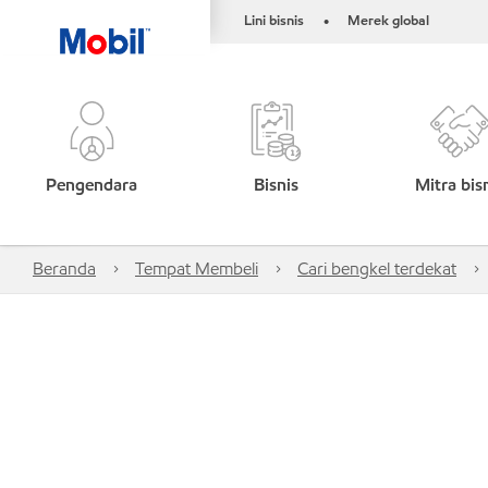
Lini bisnis
Merek global
•
Pengendara
Bisnis
Mitra bis
Beranda
Tempat Membeli
Cari bengkel terdekat