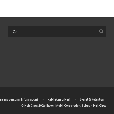
hare my personal information)
•
Kebijakan privasi
•
Syarat & ketentuan
© Hak Cipta
2026
Exxon Mobil Corporation. Seluruh Hak Cipta