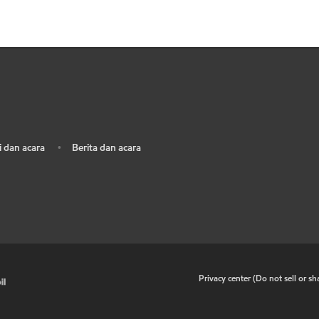
 dan acara
Berita dan acara
•
•
Privacy center (Do not sell or s