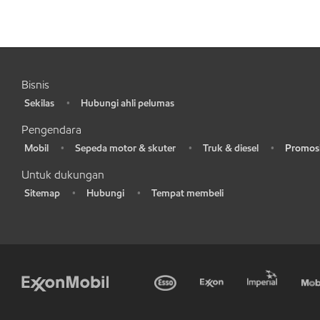
Bisnis
Sekilas
Hubungi ahli pelumas
•
•
Pengendara
Mobil
Sepeda motor & skuter
Truk & diesel
Promosi
•
•
•
•
Untuk dukungan
Sitemap
Hubungi
Tempat membeli
•
•
•