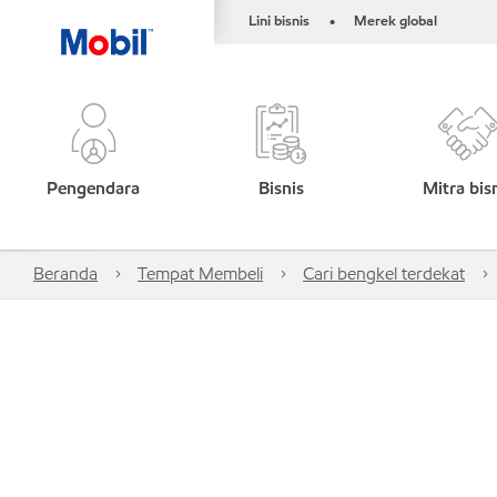
Lini bisnis
Merek global
•
Pengendara
Bisnis
Mitra bis
Beranda
Tempat Membeli
Cari bengkel terdekat