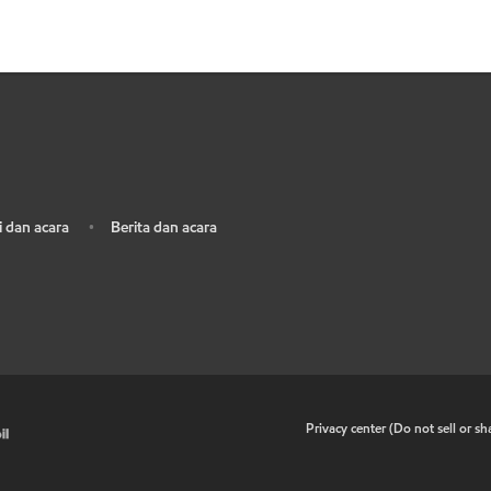
 dan acara
Berita dan acara
•
•
Privacy center (Do not sell or s