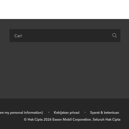
hare my personal information)
•
Kebijakan privasi
•
Syarat & ketentuan
© Hak Cipta
2026
Exxon Mobil Corporation. Seluruh Hak Cipta