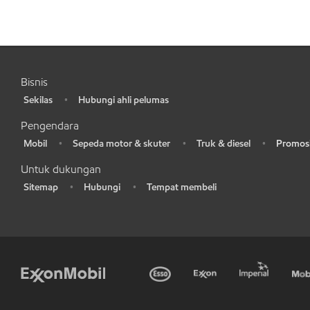
Bisnis
Sekilas
Hubungi ahli pelumas
•
•
Pengendara
Mobil
Sepeda motor & skuter
Truk & diesel
Promosi
•
•
•
•
Untuk dukungan
Sitemap
Hubungi
Tempat membeli
•
•
•