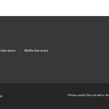
 dan acara
Berita dan acara
•
•
Privacy center (Do not sell or s