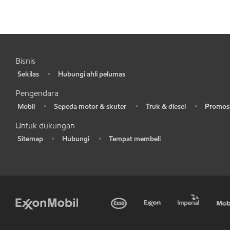
Bisnis
Sekilas
Hubungi ahli pelumas
•
•
Pengendara
Mobil
Sepeda motor & skuter
Truk & diesel
Promosi
•
•
•
•
Untuk dukungan
Sitemap
Hubungi
Tempat membeli
•
•
•