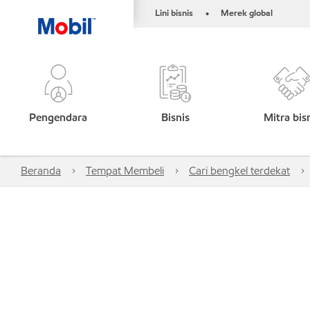
Lini bisnis
Merek global
•
Pengendara
Bisnis
Mitra bis
Beranda
Tempat Membeli
Cari bengkel terdekat