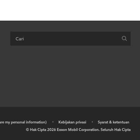
hare my personal information)
•
Kebijakan privasi
•
Syarat & ketentuan
© Hak Cipta
2026
Exxon Mobil Corporation. Seluruh Hak Cipta