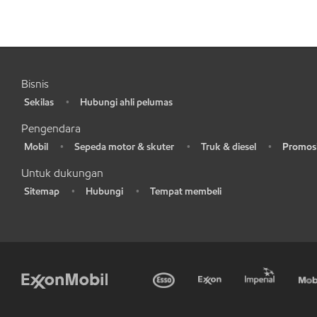
Bisnis
Sekilas
Hubungi ahli pelumas
•
•
Pengendara
Mobil
Sepeda motor & skuter
Truk & diesel
Promosi
•
•
•
•
Untuk dukungan
Sitemap
Hubungi
Tempat membeli
•
•
•