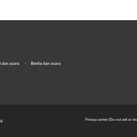
 dan acara
Berita dan acara
•
•
Privacy center (Do not sell or s