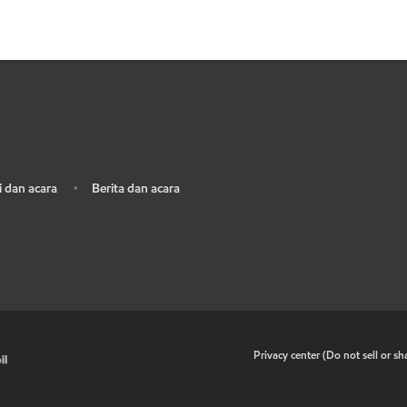
 dan acara
Berita dan acara
•
•
Privacy center (Do not sell or s