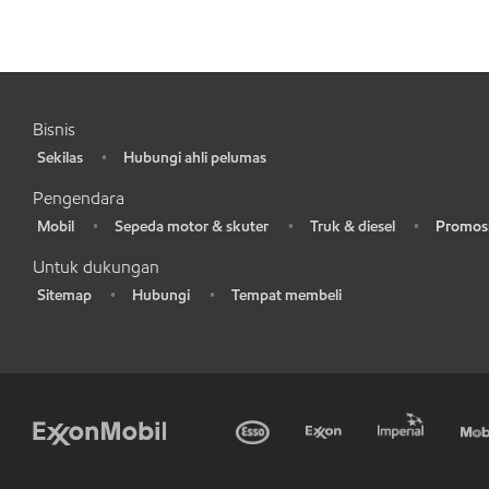
Bisnis
Sekilas
Hubungi ahli pelumas
•
•
Pengendara
Mobil
Sepeda motor & skuter
Truk & diesel
Promosi
•
•
•
•
Untuk dukungan
Sitemap
Hubungi
Tempat membeli
•
•
•