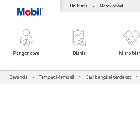
Lini bisnis
Merek global
•
Pengendara
Bisnis
Mitra bis
Beranda
Tempat Membeli
Cari bengkel terdekat