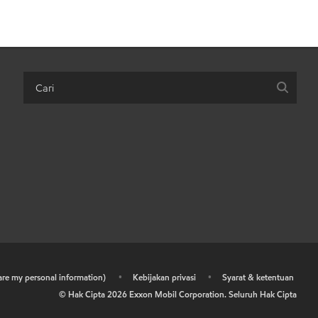
hare my personal information)
•
Kebijakan privasi
•
Syarat & ketentuan
© Hak Cipta
2026
Exxon Mobil Corporation. Seluruh Hak Cipta