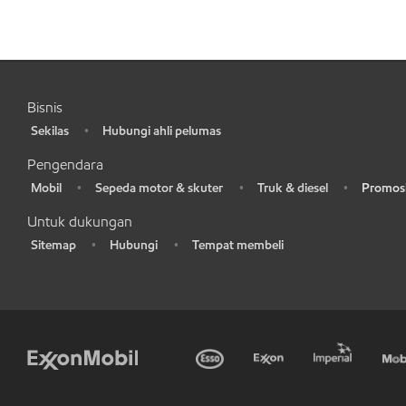
Bisnis
Sekilas
Hubungi ahli pelumas
•
•
Pengendara
Mobil
Sepeda motor & skuter
Truk & diesel
Promosi
•
•
•
•
Untuk dukungan
Sitemap
Hubungi
Tempat membeli
•
•
•