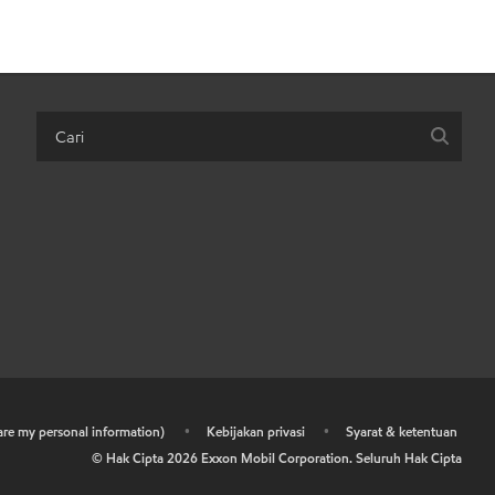
hare my personal information)
•
Kebijakan privasi
•
Syarat & ketentuan
© Hak Cipta
2026
Exxon Mobil Corporation. Seluruh Hak Cipta