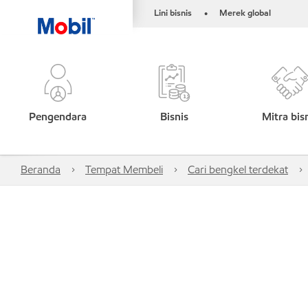
Lini bisnis
Merek global
•
Pengendara
Bisnis
Mitra bis
Beranda
Tempat Membeli
Cari bengkel terdekat