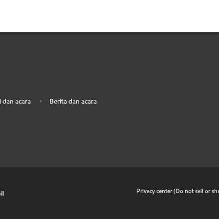
 dan acara
Berita dan acara
•
•
Privacy center (Do not sell or s