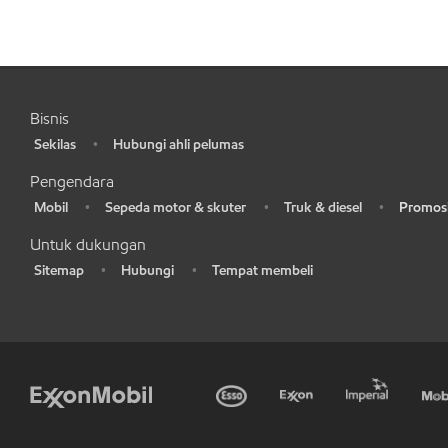
Bisnis
Sekilas
Hubungi ahli pelumas
•
•
Pengendara
Mobil
Sepeda motor & skuter
Truk & diesel
Promosi
•
•
•
•
Untuk dukungan
Sitemap
Hubungi
Tempat membeli
•
•
•