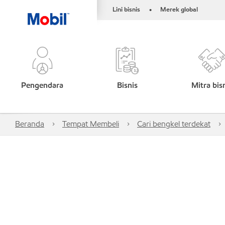
Lini bisnis
Merek global
•
Pengendara
Bisnis
Mitra bis
Beranda
Tempat Membeli
Cari bengkel terdekat