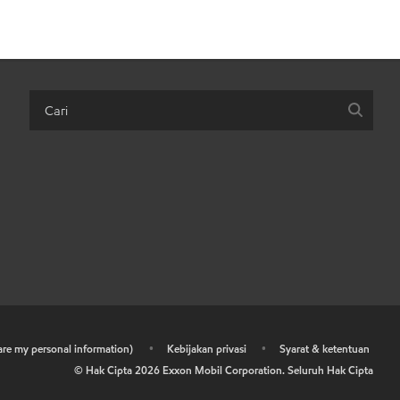
hare my personal information)
•
Kebijakan privasi
•
Syarat & ketentuan
© Hak Cipta
2026
Exxon Mobil Corporation. Seluruh Hak Cipta