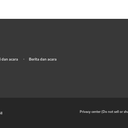
 dan acara
Berita dan acara
•
•
Privacy center (Do not sell or s