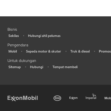
Bisnis
Sekilas
Hubungi ahli pelumas
•
•
Pengendara
Mobil
Sepeda motor & skuter
Truk & diesel
Promosi
•
•
•
•
Untuk dukungan
Sitemap
Hubungi
Tempat membeli
•
•
•