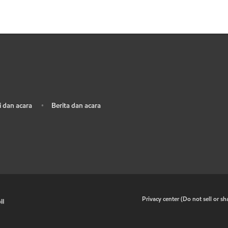
 dan acara
Berita dan acara
•
•
Privacy center (Do not sell or s