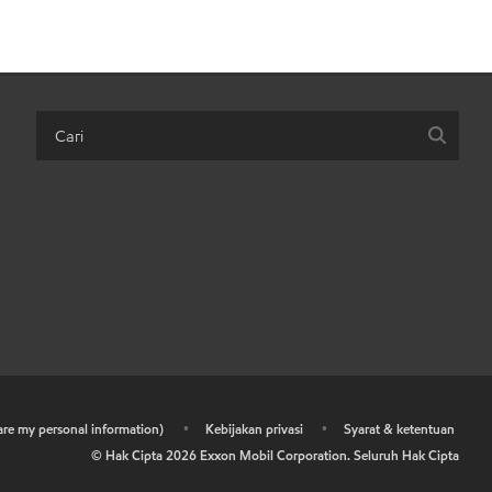
hare my personal information)
•
Kebijakan privasi
•
Syarat & ketentuan
© Hak Cipta
2026
Exxon Mobil Corporation. Seluruh Hak Cipta