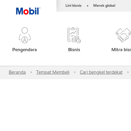
Lini bisnis
Merek global
•
Pengendara
Bisnis
Mitra bis
Beranda
Tempat Membeli
Cari bengkel terdekat