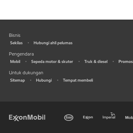
Bisnis
Sekilas
Hubungi ahli pelumas
•
•
Pengendara
Mobil
Sepeda motor & skuter
Truk & diesel
Promosi
•
•
•
•
Untuk dukungan
Sitemap
Hubungi
Tempat membeli
•
•
•