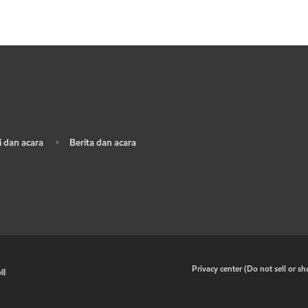
 dan acara
Berita dan acara
•
•
Privacy center (Do not sell or s