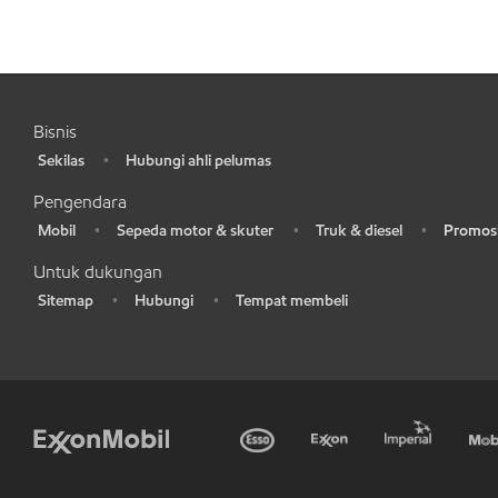
Bisnis
Sekilas
Hubungi ahli pelumas
•
•
Pengendara
Mobil
Sepeda motor & skuter
Truk & diesel
Promosi
•
•
•
•
Untuk dukungan
Sitemap
Hubungi
Tempat membeli
•
•
•