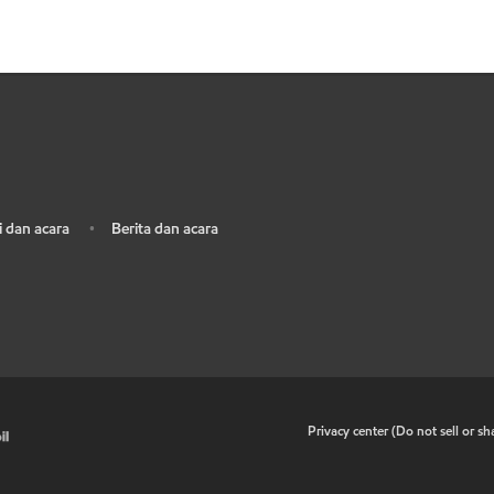
 dan acara
Berita dan acara
•
•
Privacy center (Do not sell or s