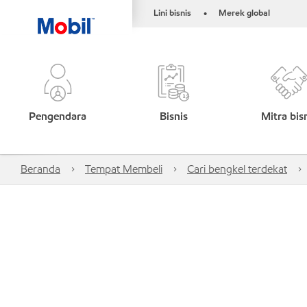
Lini bisnis
Merek global
•
Pengendara
Bisnis
Mitra bis
Beranda
Tempat Membeli
Cari bengkel terdekat