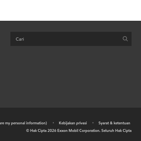
hare my personal information)
•
Kebijakan privasi
•
Syarat & ketentuan
© Hak Cipta
2026
Exxon Mobil Corporation. Seluruh Hak Cipta