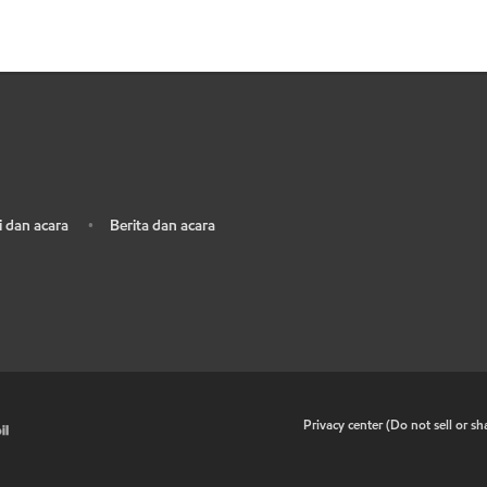
 dan acara
Berita dan acara
•
•
Privacy center (Do not sell or s