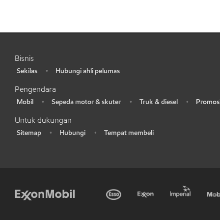
Bisnis
Sekilas
Hubungi ahli pelumas
•
•
Pengendara
Mobil
Sepeda motor & skuter
Truk & diesel
Promosi
•
•
•
•
Untuk dukungan
Sitemap
Hubungi
Tempat membeli
•
•
•