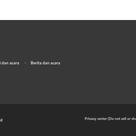
 dan acara
Berita dan acara
•
•
Privacy center (Do not sell or s