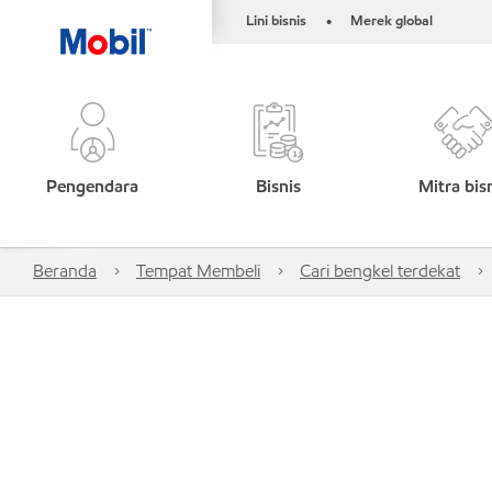
Lini bisnis
Merek global
•
Pengendara
Bisnis
Mitra bis
Beranda
Tempat Membeli
Cari bengkel terdekat