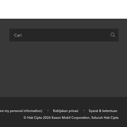
hare my personal information)
•
Kebijakan privasi
•
Syarat & ketentuan
© Hak Cipta
2026
Exxon Mobil Corporation. Seluruh Hak Cipta