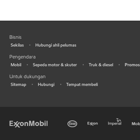
Bisnis
Sekilas
Hubungi ahli pelumas
•
•
Pengendara
Mobil
Sepeda motor & skuter
Truk & diesel
Promosi
•
•
•
•
Untuk dukungan
Sitemap
Hubungi
Tempat membeli
•
•
•