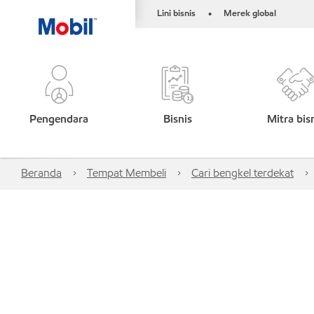
Lini bisnis
Merek global
•
Pengendara
Bisnis
Mitra bis
Beranda
Tempat Membeli
Cari bengkel terdekat