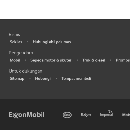
Bisnis
Sekilas
Hubungi ahli pelumas
•
•
Pengendara
Mobil
Sepeda motor & skuter
Truk & diesel
Promosi
•
•
•
•
Untuk dukungan
Sitemap
Hubungi
Tempat membeli
•
•
•