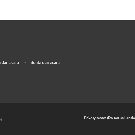
 dan acara
Berita dan acara
•
•
Privacy center (Do not sell or s