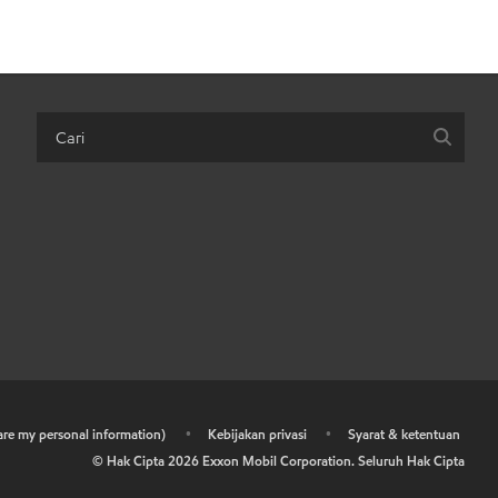
hare my personal information)
•
Kebijakan privasi
•
Syarat & ketentuan
© Hak Cipta
2026
Exxon Mobil Corporation. Seluruh Hak Cipta