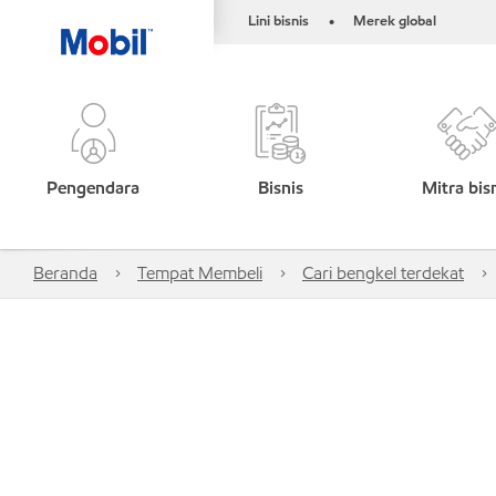
Lini bisnis
Merek global
•
Pengendara
Bisnis
Mitra bis
Beranda
Tempat Membeli
Cari bengkel terdekat