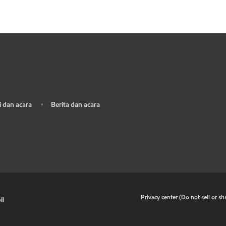
 dan acara
Berita dan acara
•
•
Privacy center (Do not sell or s