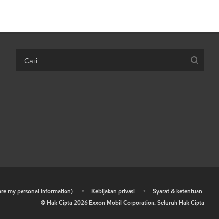
hare my personal information)
•
Kebijakan privasi
•
Syarat & ketentuan
© Hak Cipta
2026
Exxon Mobil Corporation. Seluruh Hak Cipta