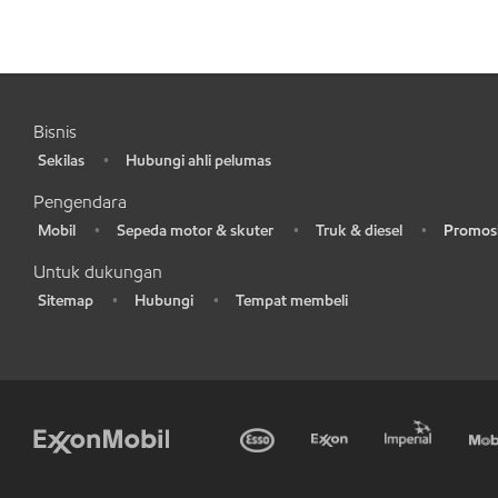
Bisnis
Sekilas
Hubungi ahli pelumas
•
•
Pengendara
Mobil
Sepeda motor & skuter
Truk & diesel
Promosi
•
•
•
•
Untuk dukungan
Sitemap
Hubungi
Tempat membeli
•
•
•