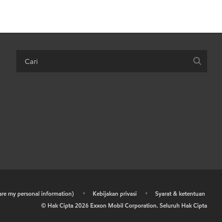
hare my personal information)
•
Kebijakan privasi
•
Syarat & ketentuan
© Hak Cipta
2026
Exxon Mobil Corporation. Seluruh Hak Cipta