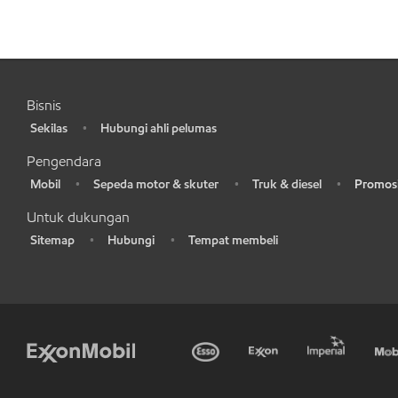
Bisnis
Sekilas
Hubungi ahli pelumas
•
•
Pengendara
Mobil
Sepeda motor & skuter
Truk & diesel
Promosi
•
•
•
•
Untuk dukungan
Sitemap
Hubungi
Tempat membeli
•
•
•