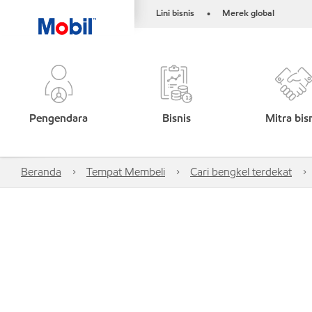
Lini bisnis
Merek global
•
Pengendara
Bisnis
Mitra bis
Beranda
Tempat Membeli
Cari bengkel terdekat