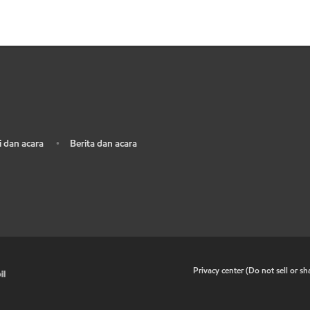
 dan acara
Berita dan acara
•
•
Privacy center (Do not sell or s