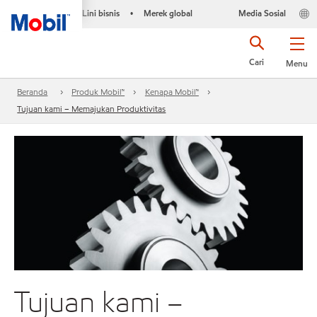
Lini bisnis
Merek global
Media Sosial
•
Cari
Menu
Beranda
Produk Mobil™
Kenapa Mobil™
Tujuan kami – Memajukan Produktivitas
Tujuan kami –