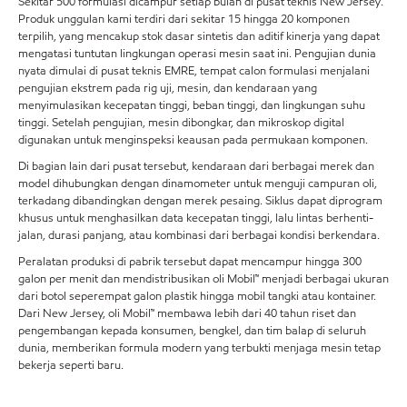
Sekitar 500 formulasi dicampur setiap bulan di pusat teknis New Jersey.
Produk unggulan kami terdiri dari sekitar 15 hingga 20 komponen
terpilih, yang mencakup stok dasar sintetis dan aditif kinerja yang dapat
mengatasi tuntutan lingkungan operasi mesin saat ini. Pengujian dunia
nyata dimulai di pusat teknis EMRE, tempat calon formulasi menjalani
pengujian ekstrem pada rig uji, mesin, dan kendaraan yang
menyimulasikan kecepatan tinggi, beban tinggi, dan lingkungan suhu
tinggi. Setelah pengujian, mesin dibongkar, dan mikroskop digital
digunakan untuk menginspeksi keausan pada permukaan komponen.
Di bagian lain dari pusat tersebut, kendaraan dari berbagai merek dan
model dihubungkan dengan dinamometer untuk menguji campuran oli,
terkadang dibandingkan dengan merek pesaing. Siklus dapat diprogram
khusus untuk menghasilkan data kecepatan tinggi, lalu lintas berhenti-
jalan, durasi panjang, atau kombinasi dari berbagai kondisi berkendara.
Peralatan produksi di pabrik tersebut dapat mencampur hingga 300
galon per menit dan mendistribusikan oli Mobil™ menjadi berbagai ukuran
dari botol seperempat galon plastik hingga mobil tangki atau kontainer.
Dari New Jersey, oli Mobil™ membawa lebih dari 40 tahun riset dan
pengembangan kepada konsumen, bengkel, dan tim balap di seluruh
dunia, memberikan formula modern yang terbukti menjaga mesin tetap
bekerja seperti baru.