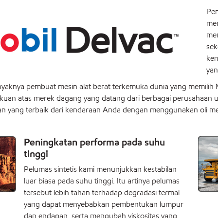
Pen
me
mem
sek
ken
yan
aknya pembuat mesin alat berat terkemuka dunia yang memilih Mobi
kuan atas merek dagang yang datang dari berbagai perusahaan u
 yang terbaik dari kendaraan Anda dengan menggunakan oli mes
Peningkatan performa pada suhu
tinggi
Pelumas sintetis kami menunjukkan kestabilan
luar biasa pada suhu tinggi. Itu artinya pelumas
tersebut lebih tahan terhadap degradasi termal
yang dapat menyebabkan pembentukan lumpur
dan endapan, serta mengubah viskositas yang