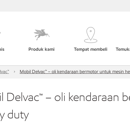
nis
Produk kami
Tempat membeli
Temuka
lvac™
Mobil Delvac™ – oli kendaraan bermotor untuk mesin he
l Delvac™ – oli kendaraan 
y duty