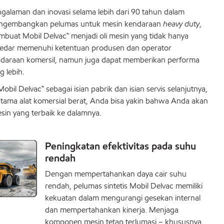
galaman dan inovasi selama lebih dari 90 tahun dalam
ngembangkan pelumas untuk mesin kendaraan
heavy duty
,
buat Mobil Delvac™ menjadi oli mesin yang tidak hanya
edar memenuhi ketentuan produsen dan operator
daraan komersil, namun juga dapat memberikan performa
g lebih.
l Delvac™ sebagai isian pabrik dan isian servis selanjutnya,
tama alat komersial berat, Anda bisa yakin bahwa Anda akan
in yang terbaik ke dalamnya.
Peningkatan efektivitas pada suhu
rendah
Dengan mempertahankan daya cair suhu
rendah, pelumas sintetis Mobil Delvac memiliki
kekuatan dalam mengurangi gesekan internal
dan mempertahankan kinerja. Menjaga
komponen mesin tetap terlumasi – khususnya