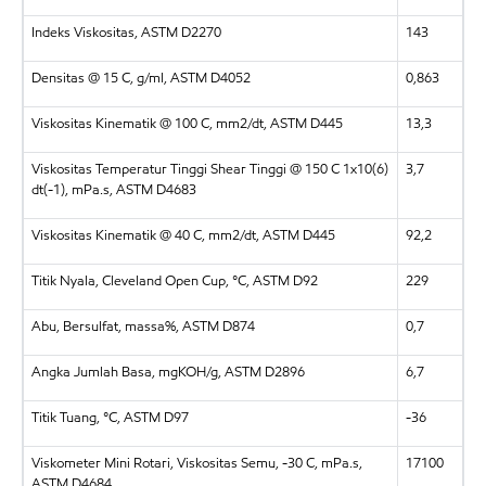
Indeks Viskositas, ASTM D2270
143
Densitas @ 15 C, g/ml, ASTM D4052
0,863
Viskositas Kinematik @ 100 C, mm2/dt, ASTM D445
13,3
Viskositas Temperatur Tinggi Shear Tinggi @ 150 C 1x10(6)
3,7
dt(-1), mPa.s, ASTM D4683
Viskositas Kinematik @ 40 C, mm2/dt, ASTM D445
92,2
Titik Nyala, Cleveland Open Cup, °C, ASTM D92
229
Abu, Bersulfat, massa%, ASTM D874
0,7
Angka Jumlah Basa, mgKOH/g, ASTM D2896
6,7
Titik Tuang, °C, ASTM D97
-36
Viskometer Mini Rotari, Viskositas Semu, -30 C, mPa.s,
17100
ASTM D4684