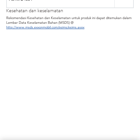
Kesehatan dan keselamatan
Rekomendasi Kesehatan dan Keselamatan untuk produk ini dapat ditemukan dalam
Lembar Data Keselamatan Bahan (MSDS) @
http://www.msds.exxonmobil.com/psims/psims.aspx