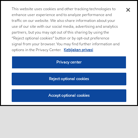
This website uses cookies and other tracking technologies to
enhance user experience and to analyze performance and
traffic on our website. We also share information about your
use of our site with our social media, advertising and analytics
partners, but you may opt out of this sharing by using the
“Reject optional cookies” button or by opt-out preference
signal from your browser. You may find further information and
options in the Privacy Center.
Kebijakan privasi
Privacy center
Reject optional cookies
Accept optional cookies