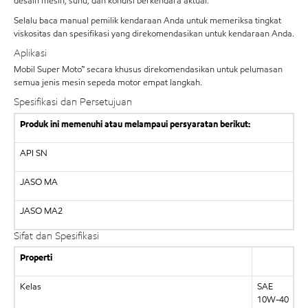
desain mesin, suhu, dan kondisi berkendara aktual.
Selalu baca manual pemilik kendaraan Anda untuk memeriksa tingkat
viskositas dan spesifikasi yang direkomendasikan untuk kendaraan Anda.
Aplikasi
Mobil Super Moto™ secara khusus direkomendasikan untuk pelumasan
semua jenis mesin sepeda motor empat langkah.
Spesifikasi dan Persetujuan
Produk ini memenuhi atau melampaui persyaratan berikut:
API SN
JASO MA
JASO MA2
Sifat dan Spesifikasi
Properti
Kelas
SAE
10W-40